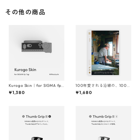
その他の商品
Kurogo Skin｜for SIGMA fp T
100年愛される沿線の、100年
op
通いたいパン屋さん。｜Proje
¥1,380
¥1,680
ct Bakery ZINE