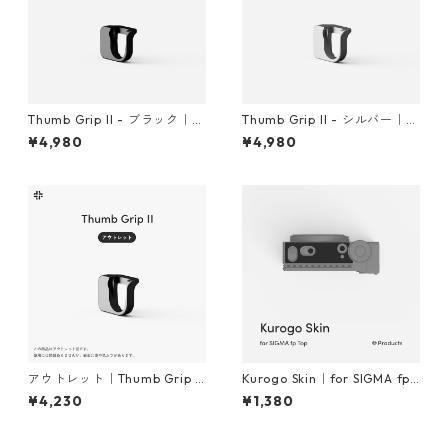
Thumb Grip II - ブラック｜fo
Thumb Grip II - シルバー｜fo
r SIGMA fp
r SIGMA fp
¥4,980
¥4,980
アウトレット｜Thumb Grip II
Kurogo Skin｜for SIGMA fp T
- アルミニウム｜for SIGMA f
op
¥4,230
¥1,380
p