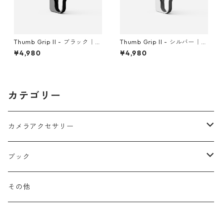
Thumb Grip II - ブラック｜fo
Thumb Grip II - シルバー｜fo
r SIGMA fp
r SIGMA fp
¥4,980
¥4,980
カテゴリー
カメラアクセサリー
Thumb Grip シリーズ
ブック
Kurogo Skin シリーズ
Project Bakery ZINE
その他
Powder flow